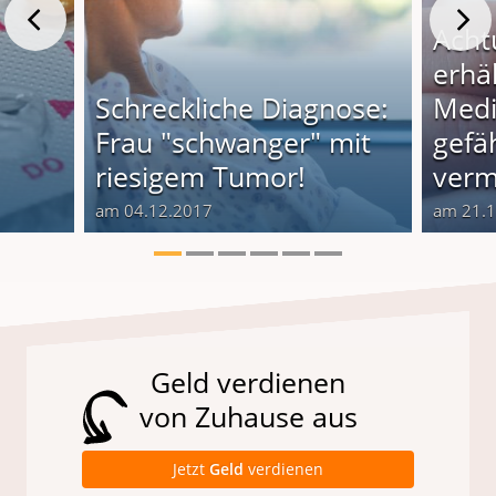
Acht
erhäl
Schreckliche Diagnose:
Med
Frau "schwanger" mit
gefäh
riesigem Tumor!
verm
am 04.12.2017
am 21.
Geld verdienen
von Zuhause aus
Jetzt
Geld
verdienen