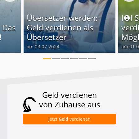
Übersetzer werden:
I❶I 
 Das
Geld verdienen als
verd
!
Übersetzer
Mögl
am 03.07.2024
am 01.
Geld verdienen
von Zuhause aus
Jetzt
Geld
verdienen