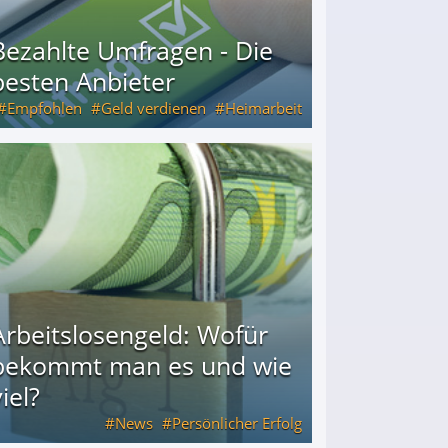
Bezahlte Umfragen - Die
besten Anbieter
Empfohlen
Geld verdienen
Heimarbeit
Arbeitslosengeld: Wofür
bekommt man es und wie
iel?
News
Persönlicher Erfolg