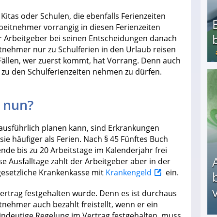
 Kitas oder Schulen, die ebenfalls Ferienzeiten
beitnehmer vorrangig in diesen Ferienzeiten
er Arbeitgeber bei seinen Entscheidungen danach
itnehmer nur zu Schulferien in den Urlaub reisen
n Fällen, wer zuerst kommt, hat Vorrang. Denn auch
b zu den Schulferienzeiten nehmen zu dürfen.
Bezahlte Umfragen - Die besten Anbieter
s nun?
usführlich planen kann, sind Erkrankungen
sie häufiger als Ferien. Nach § 45 Fünftes Buch
ende bis zu 20 Arbeitstage im Kalenderjahr frei
se Ausfalltage zahlt der Arbeitgeber aber in der
e gesetzliche Krankenkasse mit
Krankengeld
ein.
v
vertrag festgehalten wurde. Denn es ist durchaus
nehmer auch bezahlt freistellt, wenn er ein
eindeutige Regelung im Vertrag festgehalten, muss