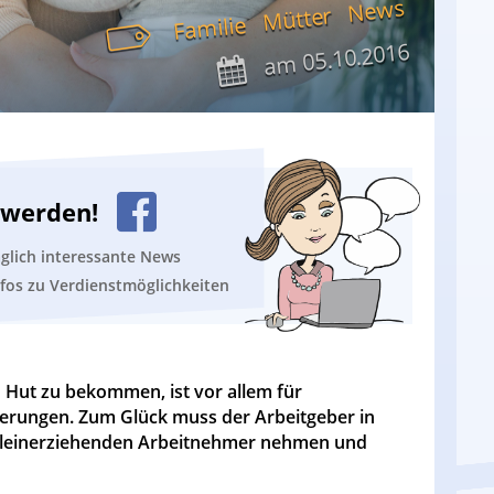
News
Mütter
Familie
05.10.2016
am
n werden!
äglich interessante News
nfos zu Verdienstmöglichkeiten
n Hut zu bekommen, ist vor allem für
derungen. Zum Glück muss der Arbeitgeber in
alleinerziehenden Arbeitnehmer nehmen und