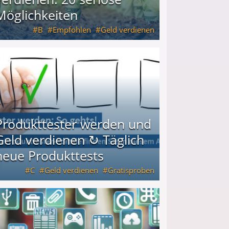
Möglichkeiten
B
Empfohlen
Geld verdienen
keiten
Produkttester werden und
Geld verdienen ↻ Täglich
neue Produkttests
C
Geld verdienen
Gratisproben
glich neue Produkttests