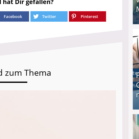
l hat Dir gefallen?
Facebook
Twitter
Pinterest
I❶I Schnell Geld verdienen: 20 seriöse Möglich
d zum Thema
Produkttester werden und Geld verdienen ↻ Tä