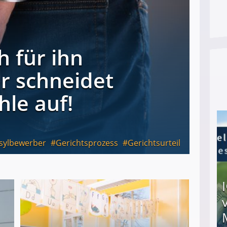
h für ihn
er schneidet
hle auf!
sylbewerber
Gerichtsprozess
Gerichtsurteil