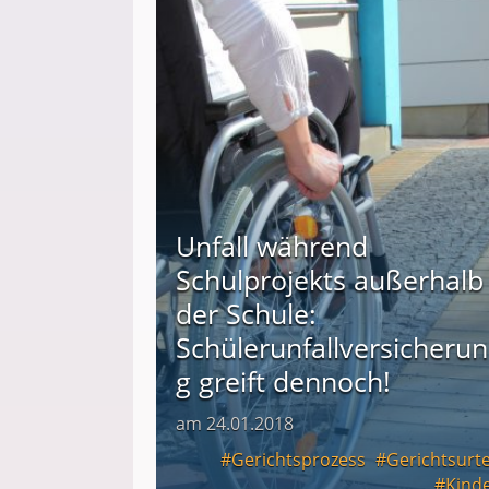
Unfall während
Schulprojekts außerhalb
der Schule:
Schülerunfallversicherun
g greift dennoch!
am 24.01.2018
Gerichtsprozess
Gerichtsurte
Kind