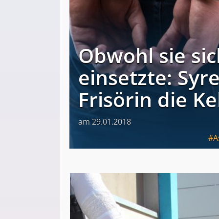
Obwohl sie sic
einsetzte: Syr
Frisörin die Ke
am 29.01.2018
A