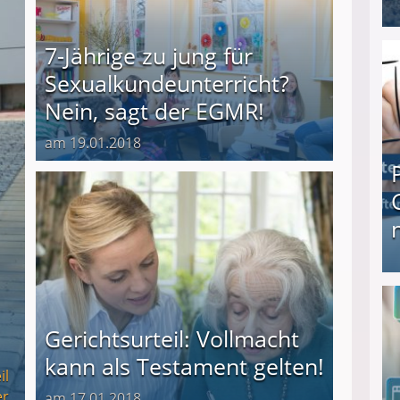
I❶I Schnell Geld verdienen: 20 seriöse Möglich
7-Jährige zu jung für
Sexualkundeunterricht?
Nein, sagt der EGMR!
am 19.01.2018
Produkttester werden und Geld verdienen ↻ Tä
Gerichtsurteil: Vollmacht
kann als Testament gelten!
il
er
am 17.01.2018