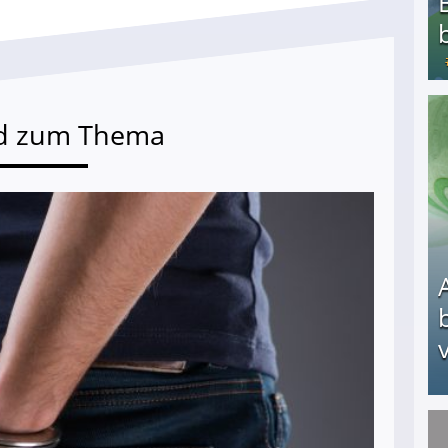
d zum Thema
Bezahlte Umfragen - Die besten Anbieter
v
Arbeitslosengeld: Wofür bekommt man es und w