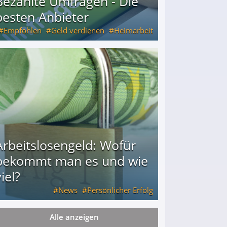
Bezahlte Umfragen - Die
besten Anbieter
Empfohlen
Geld verdienen
Heimarbeit
Arbeitslosengeld: Wofür
bekommt man es und wie
iel?
News
Persönlicher Erfolg
Alle anzeigen
ie viel?