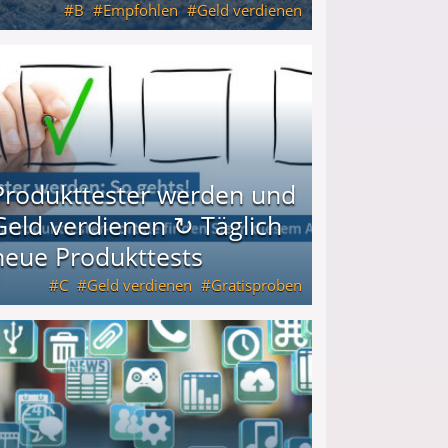
B
Empfohlen
Geld verdienen
keiten
Produkttester werden und
Geld verdienen ↻ Täglich
neue Produkttests
C
Geld verdienen
Gratisproben
glich neue Produkttests