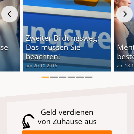
Zweiter Bildungsweg:
ese
Das müssen Sie
Ment
beachten!
best
am 20.10.2015
am 18.
Geld verdienen
von Zuhause aus