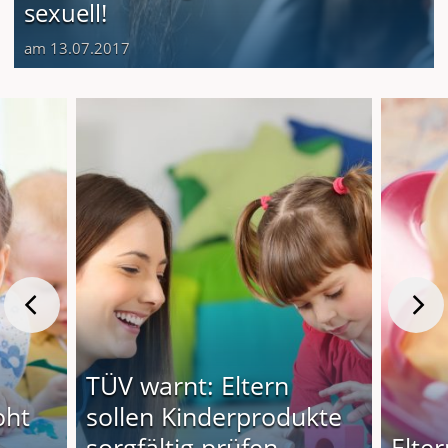
sexuell!
am 13.07.2017
TÜV warnt: Eltern
oht
sollen Kinderprodukte
sorgfältig prüfen
Elte