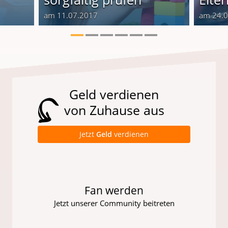
am 11.07.2017
am 24.
Geld verdienen
von Zuhause aus
Jetzt
Geld
verdienen
Fan werden
Jetzt unserer Community beitreten