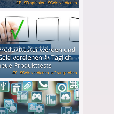
B
Empfohlen
Geld verdienen
keiten
Produkttester werden und
Geld verdienen ↻ Täglich
neue Produkttests
C
Geld verdienen
Gratisproben
glich neue Produkttests