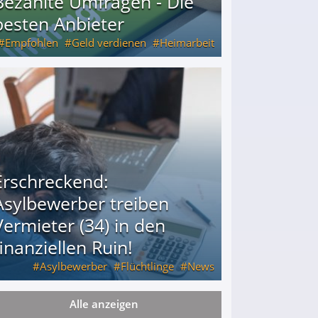
Bezahlte Umfragen - Die
besten Anbieter
Empfohlen
Geld verdienen
Heimarbeit
Erschreckend:
Asylbewerber treiben
Vermieter (34) in den
finanziellen Ruin!
Asylbewerber
Flüchtlinge
News
Alle anzeigen
34) in den finanziellen Ruin!