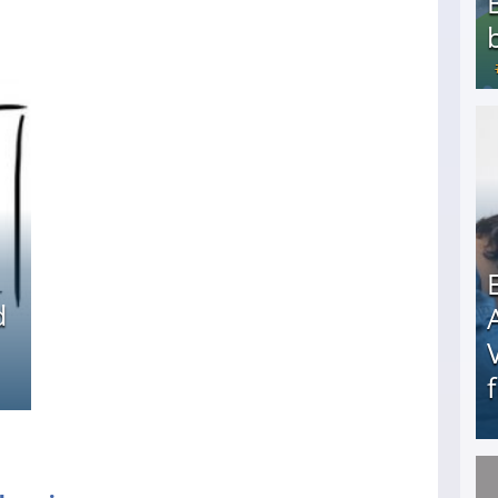
Bezahlte Umfragen - Die besten Anbieter
d
Erschreckend: Asylbewerber treiben Vermieter (