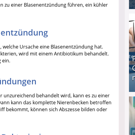
n zu einer Blasenentzündung führen, ein kühler
I❶I Schnell Geld verdienen: 20 seriöse Möglich
nentzündung
, welche Ursache eine Blasenentzündung hat.
akterien, wird mit einem Antibiotikum behandelt.
 ein.
zündungen
 unzureichend behandelt wird, kann es zu einer
Produkttester werden und Geld verdienen ↻ Tä
ann kann das komplette Nierenbecken betroffen
iff bekommt, können sich Abszesse bilden oder