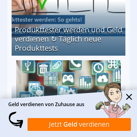
Produkttester werden und Geld
verdienen ↻ Täglich neue
Produkttests
en ↻ Täglich neue Produkttests
Geld verdienen von Zuhause aus
Geld verdienen mit Apps: Das
sind die 10 besten
Jetzt
Geld
verdienen
Möglichkeiten