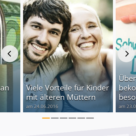
Über
man
Viele Vorteile für Kinder
beko
mit älteren Müttern
beso
am 24.06.2016
am 23.