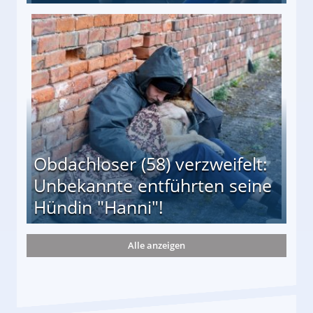
 Suff-Mutter freigesprochen!
Obdachloser (58) verzweifelt:
Unbekannte entführten seine
Hündin "Hanni"!
Alle anzeigen
te entführten seine Hündin "Hanni"!