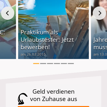
C:
Praktikum als
Urlaubstester: Jetzt
Jahr
bewerben!
müss
am 26.03.2015
am 13.
Geld verdienen
von Zuhause aus