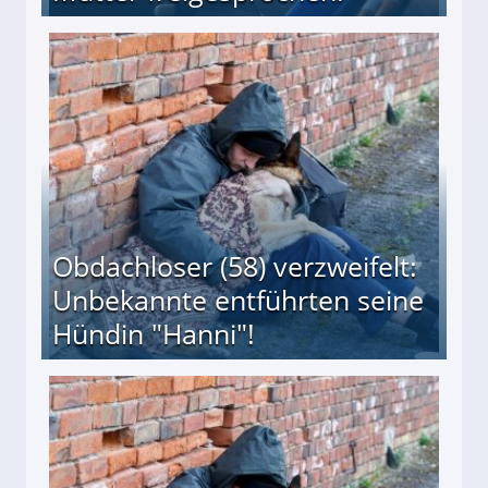
 Suff-Mutter freigesprochen!
Obdachloser (58) verzweifelt:
Unbekannte entführten seine
Hündin "Hanni"!
te entführten seine Hündin "Hanni"!