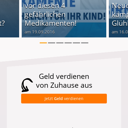
vor diesen 4
Neue
gefährlichen
kämp
t?
Medikamenten!
Glüh
am 19.09.2016
am 16.
Geld verdienen
von Zuhause aus
Jetzt
Geld
verdienen