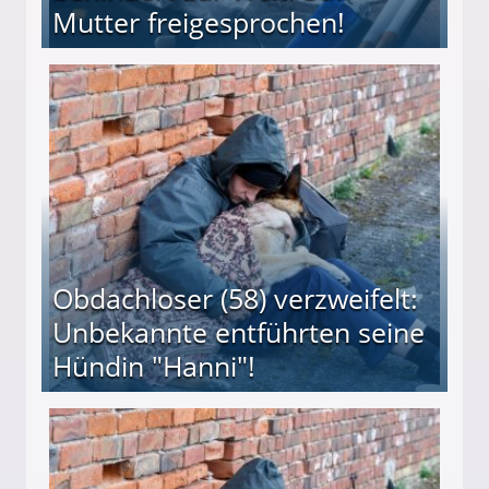
Mutter freigesprochen!
 Suff-Mutter freigesprochen!
Obdachloser (58) verzweifelt:
Unbekannte entführten seine
Hündin "Hanni"!
te entführten seine Hündin "Hanni"!