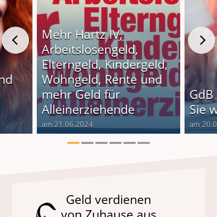
Mehr Hartz IV,
Arbeitslosengeld,
Elterngeld, Kindergeld,
und
Wohngeld, Rente und
o
mehr Geld für
GdB 
Alleinerziehende
Sie 
am 21.06.2024
am 20.
Geld verdienen
von Zuhause aus