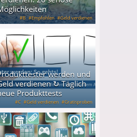
Möglichkeiten
B
Empfohlen
Geld verdienen
keiten
Produkttester werden und
Geld verdienen ↻ Täglich
neue Produkttests
C
Geld verdienen
Gratisproben
glich neue Produkttests