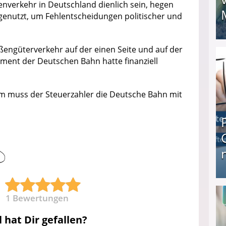
nverkehr in Deutschland dienlich sein, hegen
 genutzt, um Fehlentscheidungen politischer und
I❶I Schnell Geld verdienen: 20 seriöse Möglich
engüterverkehr auf der einen Seite und auf der
ment der Deutschen Bahn hatte finanziell
um muss der Steuerzahler die Deutsche Bahn mit
Produkttester werden und Geld verdienen ↻ Tä
1
Bewertungen
l hat Dir gefallen?