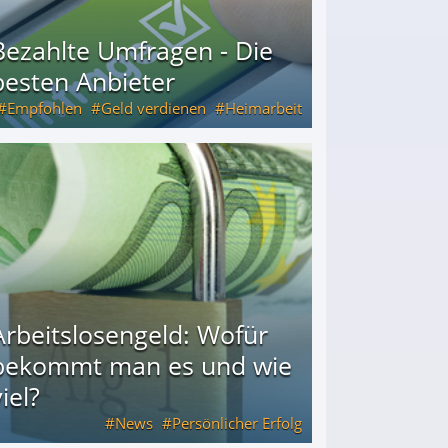
Bezahlte Umfragen - Die
besten Anbieter
Empfohlen
Geld verdienen
Heimarbeit
Arbeitslosengeld: Wofür
bekommt man es und wie
iel?
News
Persönlicher Erfolg