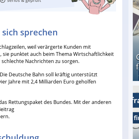
seriös & geprüft
r sich sprechen
chlagzeilen, weil verärgerte Kunden mit
sie punktet auch beim Thema Wirtschaftlichkeit
r schlechte Nachrichten zu sorgen.
ie Deutsche Bahn soll kräftig unterstützt
ier Jahre mit 2,4 Milliarden Euro geholfen
Geld verdienen als Tagger für Netflix
 das Rettungspaket des Bundes. Mit der anderen
Beitrag
ern.
rschuldung