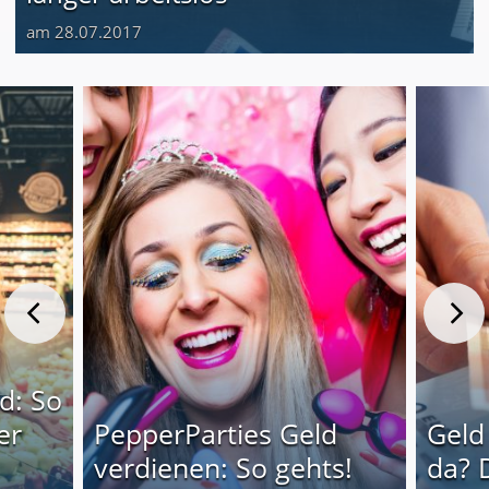
am 28.07.2017
d: So
er
PepperParties Geld
Geld
verdienen: So gehts!
da? 