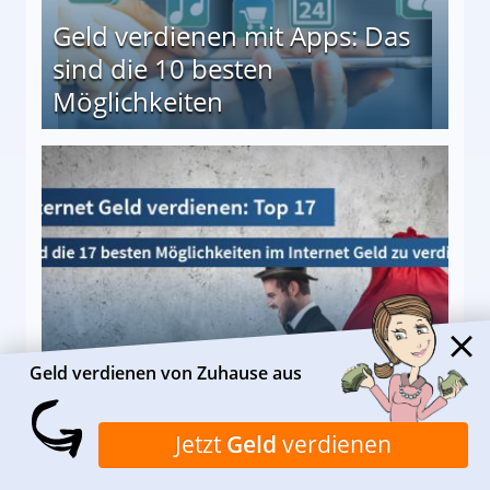
Geld verdienen mit Apps: Das
sind die 10 besten
Möglichkeiten
10 besten Möglichkeiten
Im Internet Geld verdienen: Die
Geld verdienen von Zuhause aus
17 besten Möglichkeiten
Jetzt
Geld
verdienen
en Möglichkeiten