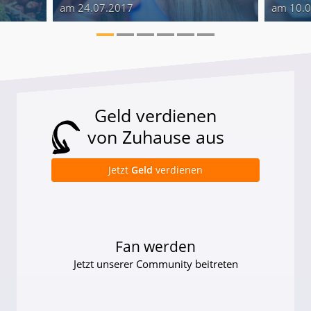
am 24.07.2017
am 10.
Geld verdienen
von Zuhause aus
Jetzt
Geld
verdienen
Fan werden
Jetzt unserer Community beitreten