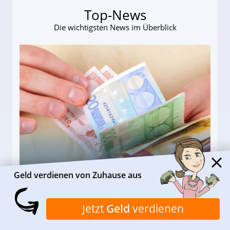
Top-News
Die wichtigsten News im Überblick
Heimarbeit ohne PC: Die
Geld verdienen von Zuhause aus
besten Heimarbeiten
Jetzt
Geld
verdienen
beiten