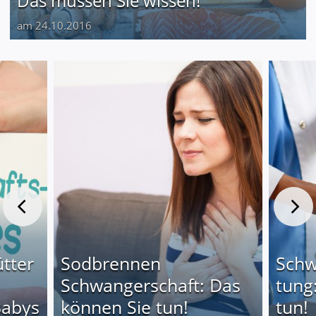
Das müssen Sie wissen!
am 24.10.2016
tter
Sodbrennen
Schw
Schwangerschaft: Das
tung
Babys
können Sie tun!
tun!