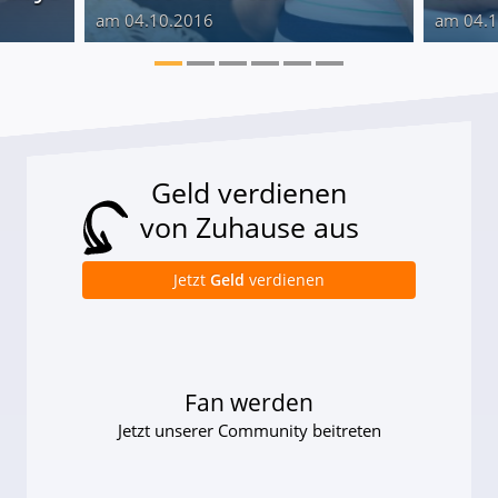
am 04.10.2016
am 04.
Geld verdienen
von Zuhause aus
Jetzt
Geld
verdienen
Fan werden
Jetzt unserer Community beitreten