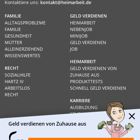
Kontaktiere uns:
kontakt@heimarbeit.de
FAMILIE
GELD VERDIENEN
ALLTAGSPROBLEME
HEIMARBEIT
FAMILIE
NEBENJOB
GESUNDHEIT
MINIJOB
MÜTTER
GELD VERDIENEN
ALLEINERZIEHEND
JOB
WISSENSWERTES
HEIMARBEIT
RECHT
GELD VERDIENEN VON
SOZIALHILFE
ZUHAUSE AUS
HARTZ IV
PRODUKTTESTS
ARBEITSLOS
SCHNELL GELD VERDIENEN
RECHT
KARRIERE
AUSBILDUNG
STUDIUM
FERNSTUDIUM
Geld verdienen von Zuhause aus
GEHÄLTER