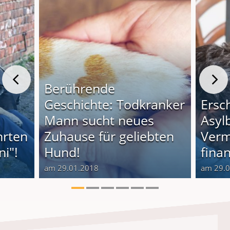
Berührende
Geschichte: Todkranker
Ersc
Mann sucht neues
Asyl
hrten
Zuhause für geliebten
Verm
i"!
Hund!
finan
am 29.01.2018
am 29.