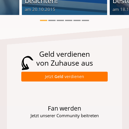
beachten!
best
am 20.10.2015
am 18.
Geld verdienen
von Zuhause aus
Jetzt
Geld
verdienen
Fan werden
Jetzt unserer Community beitreten