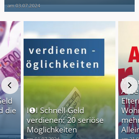
am 03.07.2024
Mehr
Arbe
Geld
Elter
d die
I❶I Schnell Geld
Wohn
verdienen: 20 seriöse
mehr
Möglichkeiten
Alle
am 01.07.2024
am 21.