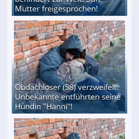
Mutter freigesprochen!
 Suff-Mutter freigesprochen!
Obdachloser (58) verzweifelt:
Unbekannte entführten seine
Hündin "Hanni"!
te entführten seine Hündin "Hanni"!