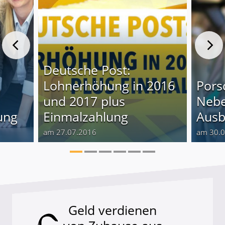
Deutsche Post:
Lohnerhöhung in 2016
Pors
und 2017 plus
Nebe
ung
Einmalzahlung
Ausb
am 27.07.2016
am 30.
Geld verdienen