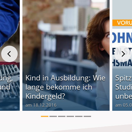
ung,
Kind in Ausbildung: Wie
Spit
und
lange bekomme ich
Stud
Kindergeld?
unbe
am 18.12.2016
am 05.