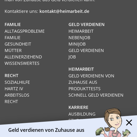
Kontaktiere uns:
kontakt@heimarbeit.de
FAMILIE
GELD VERDIENEN
ALLTAGSPROBLEME
HEIMARBEIT
FAMILIE
NEBENJOB
GESUNDHEIT
MINIJOB
MÜTTER
GELD VERDIENEN
ALLEINERZIEHEND
JOB
WISSENSWERTES
HEIMARBEIT
RECHT
GELD VERDIENEN VON
SOZIALHILFE
ZUHAUSE AUS
HARTZ IV
PRODUKTTESTS
ARBEITSLOS
SCHNELL GELD VERDIENEN
RECHT
KARRIERE
AUSBILDUNG
STUDIUM
FERNSTUDIUM
Geld verdienen von Zuhause aus
GEHÄLTER