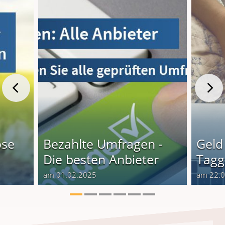
öse
Bezahlte Umfragen -
Geld
Die besten Anbieter
Tagge
am 01.02.2025
am 22.