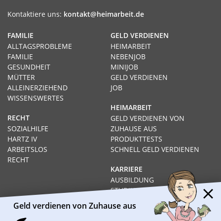
Kontaktiere uns:
kontakt@heimarbeit.de
FAMILIE
GELD VERDIENEN
ALLTAGSPROBLEME
HEIMARBEIT
FAMILIE
NEBENJOB
GESUNDHEIT
MINIJOB
MÜTTER
GELD VERDIENEN
ALLEINERZIEHEND
JOB
WISSENSWERTES
HEIMARBEIT
RECHT
GELD VERDIENEN VON
SOZIALHILFE
ZUHAUSE AUS
HARTZ IV
PRODUKTTESTS
ARBEITSLOS
SCHNELL GELD VERDIENEN
RECHT
KARRIERE
AUSBILDUNG
STUDIUM
FERNSTUDIUM
Geld verdienen von Zuhause aus
GEHÄLTER