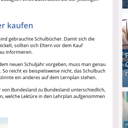
I❶I Schnell Geld verdienen: 20 seriöse Möglich
r kaufen
, sind gebrauchte Schulbücher. Damit sich die
elt, sollten sich Eltern vor dem Kauf
au informieren.
jedem neuen Schuljahr vorgeben, muss man genau
 So reicht es beispielsweise nicht, das Schulbuch
 könnte ein anderes auf dem Lernplan stehen.
ur von Bundesland zu Bundesland unterschiedlich,
Produkttester werden und Geld verdienen ↻ Tä
en, welche Lektüre in den Lehrplan aufgenommen