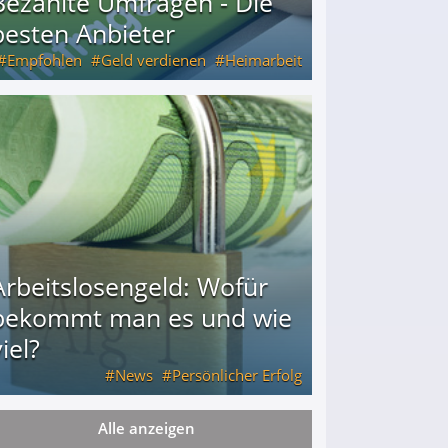
Bezahlte Umfragen - Die
besten Anbieter
Empfohlen
Geld verdienen
Heimarbeit
Arbeitslosengeld: Wofür
bekommt man es und wie
iel?
News
Persönlicher Erfolg
Alle anzeigen
ie viel?