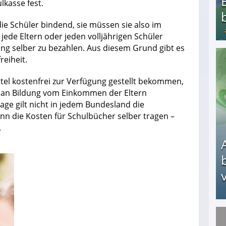
lkasse fest.
ie Schüler bindend, sie müssen sie also im
r jede Eltern oder jeden volljährigen Schüler
ng selber zu bezahlen. Aus diesem Grund gibt es
reiheit.
Bezahlte Umfragen - Die besten Anbieter
tel kostenfrei zur Verfügung gestellt bekommen,
 man Bildung vom Einkommen der Eltern
ge gilt nicht in jedem Bundesland die
ann die Kosten für Schulbücher selber tragen –
.
v
Arbeitslosengeld: Wofür bekommt man es und w