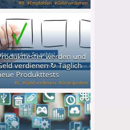
B
Empfohlen
Geld verdienen
keiten
Produkttester werden und
Geld verdienen ↻ Täglich
neue Produkttests
C
Geld verdienen
Gratisproben
glich neue Produkttests