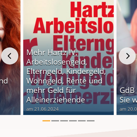
Mehr Hartz IV,
Arbeitslosengeld,
Elterngeld, Kindergeld,
und
Wohngeld, Rente und
o
mehr Geld für
GdB 
Alleinerziehende
Sie 
am 21.06.2024
am 20.