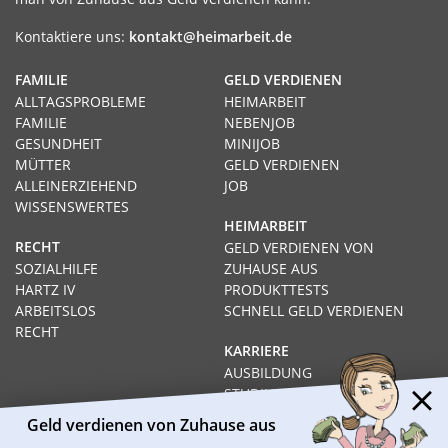
Kontaktiere uns:
kontakt@heimarbeit.de
FAMILIE
GELD VERDIENEN
ALLTAGSPROBLEME
HEIMARBEIT
FAMILIE
NEBENJOB
GESUNDHEIT
MINIJOB
MÜTTER
GELD VERDIENEN
ALLEINERZIEHEND
JOB
WISSENSWERTES
HEIMARBEIT
RECHT
GELD VERDIENEN VON
SOZIALHILFE
ZUHAUSE AUS
HARTZ IV
PRODUKTTESTS
ARBEITSLOS
SCHNELL GELD VERDIENEN
RECHT
KARRIERE
AUSBILDUNG
STUDIUM
FERNSTUDIUM
Geld verdienen von Zuhause aus
GEHÄLTER