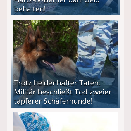
behalten!
ttler darf Geld behalten!
Trotz heldenhafter Taten:
Militär beschließt Tod zweier
tapferer Schäferhunde!
ießt Tod zweier tapferer Schäferhunde!