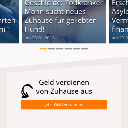
Geschichte: Todkranker
Ersc
Mann sucht neues
Asyl
hrten
Zuhause für geliebten
Verm
i"!
Hund!
finan
am 29.01.2018
am 29.
Geld verdienen
von Zuhause aus
Jetzt
Geld
verdienen