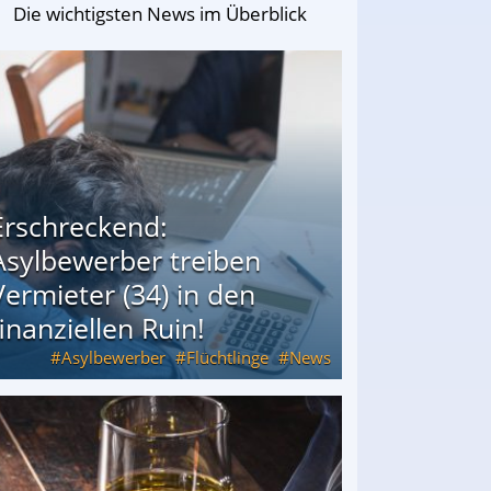
Die wichtigsten News im Überblick
Erschreckend:
Asylbewerber treiben
Vermieter (34) in den
finanziellen Ruin!
Asylbewerber
Flüchtlinge
News
34) in den finanziellen Ruin!