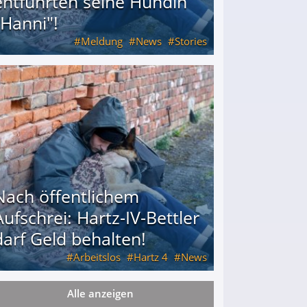
entführten seine Hündin
"Hanni"!
Meldung
News
Stories
ührten seine Hündin "Hanni"!
Nach öffentlichem
Aufschrei: Hartz-IV-Bettler
darf Geld behalten!
Arbeitslos
Hartz 4
News
Alle anzeigen
arf Geld behalten!