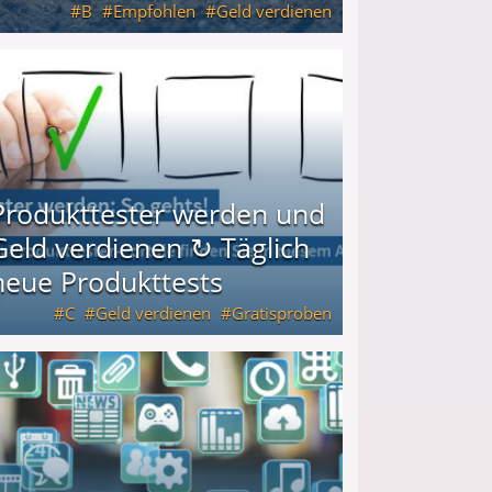
B
Empfohlen
Geld verdienen
keiten
Produkttester werden und
Geld verdienen ↻ Täglich
neue Produkttests
C
Geld verdienen
Gratisproben
glich neue Produkttests