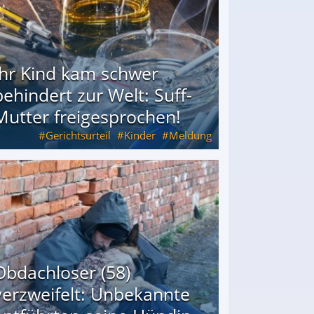
Ihr Kind kam schwer
behindert zur Welt: Suff-
Mutter freigesprochen!
Gerichtsurteil
Kinder
Meldung
Mutter freigesprochen!
Obdachloser (58)
verzweifelt: Unbekannte