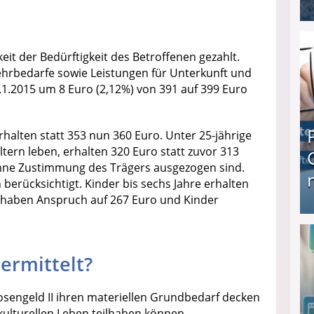
I❶I Schnell Geld verdienen: 20 seriöse Möglich
eit der Bedürftigkeit des Betroffenen gezahlt.
hrbedarfe sowie Leistungen für Unterkunft und
.1.2015 um 8 Euro (2,12%) von 391 auf 399 Euro
halten statt 353 nun 360 Euro. Unter 25-jährige
tern leben, erhalten 320 Euro statt zuvor 313
 ohne Zustimmung des Trägers ausgezogen sind.
erücksichtigt. Kinder bis sechs Jahre erhalten
4 haben Anspruch auf 267 Euro und Kinder
Produkttester werden und Geld verdienen ↻ Tä
ermittelt?
osengeld II ihren materiellen Grundbedarf decken
kulturellen Leben teilhaben können.