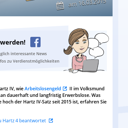
16.03.2015
am
n werden!
äglich interessante News
nfos zu Verdienstmöglichkeiten
rtz IV, wie
Arbeitslosengeld
II im Volksmund
t an dauerhaft und langfristig Erwerbslose. Was
hoch der Hartz IV-Satz seit 2015 ist, erfahren Sie
zu Hartz 4 beantwortet