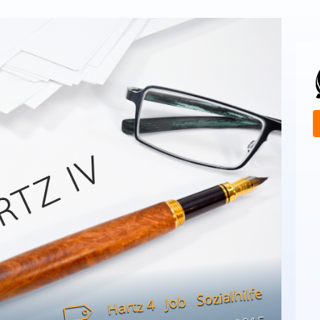
Sozialhilfe
Job
Hartz 4