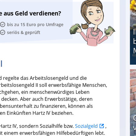
e aus Geld verdienen?
bis zu 15 Euro pro Umfrage
seriös & geprüft
l
nd regelte das Arbeitslosengeld und die
Ihr Kind kam schwer behindert zur Welt: Suff-
beitslosengeld II soll erwerbsfähige Menschen,
nachgehen, ein menschenwürdiges Leben
decken. Aber auch Erwerbstätige, deren
ensunterhalt zu finanzieren, können als
n Einkünften Hartz IV beziehen.
Hartz IV, sondern Sozialhilfe bzw.
Sozialgeld
,
t einem erwerbsfähigen Hilfebedürftigen lebt.