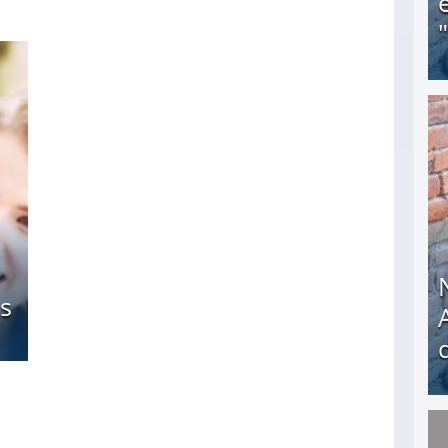
Obdachloser (58) verzweifelt: Unbekannte entf
s
Nach öffentlichem Aufschrei: Hartz-IV-Bettler d