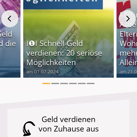
Mehr
Arbe
Geld
Elter
d die
I❶I Schnell Geld
Wohn
verdienen: 20 seriöse
mehr
Möglichkeiten
Alle
am 01.07.2024
am 21.
Geld verdienen
von Zuhause aus