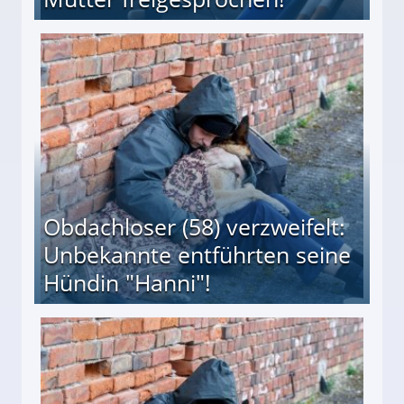
 Suff-Mutter freigesprochen!
Obdachloser (58) verzweifelt:
Unbekannte entführten seine
Hündin "Hanni"!
te entführten seine Hündin "Hanni"!