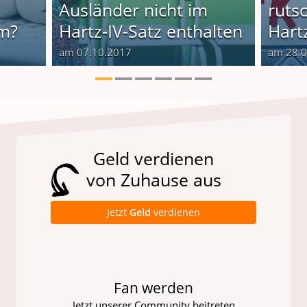
Ausländer nicht im
rutsc
im?
Hartz-IV-Satz enthalten
Hartz
am 07.10.2017
am 28.
Geld verdienen
von Zuhause aus
Jetzt
Geld
verdienen
Fan werden
Jetzt unserer Community beitreten