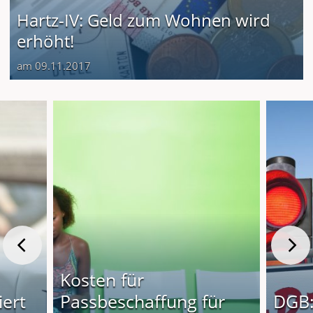
Hartz-IV: Geld zum Wohnen wird
erhöht!
am 09.11.2017
Kosten für
iert
Passbeschaffung für
DGB: