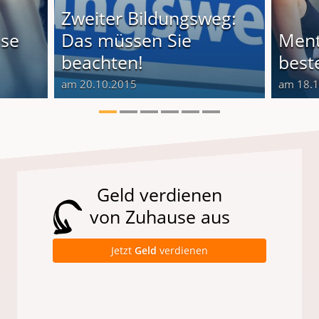
Zweiter Bildungsweg:
ese
Das müssen Sie
Ment
beachten!
best
am 20.10.2015
am 18.
Geld verdienen
von Zuhause aus
Jetzt
Geld
verdienen