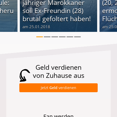
le:
jähriger Marokkaner
(20, 
cheru
soll Ex-Freundin (28)
ermo
brutal gefoltert haben!
Flüch
am 25.01.2018
am 25.
Geld verdienen
von Zuhause aus
Jetzt
Geld
verdienen
Fan werden