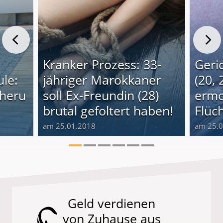
Kranker Prozess: 33-
Geri
le:
jähriger Marokkaner
(20, 
cheru
soll Ex-Freundin (28)
ermo
brutal gefoltert haben!
Flüch
am 25.01.2018
am 25.
Geld verdienen
von Zuhause aus