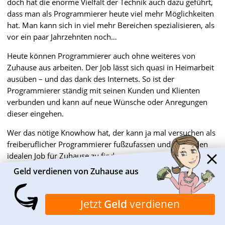
doch hat die enorme Vielfalt der Technik auch dazu geführt,
dass man als Programmierer heute viel mehr Möglichkeiten
hat. Man kann sich in viel mehr Bereichen spezialisieren, als
vor ein paar Jahrzehnten noch…
Heute können Programmierer auch ohne weiteres von
Zuhause aus arbeiten. Der Job lässt sich quasi in Heimarbeit
ausüben – und das dank des Internets. So ist der
Programmierer ständig mit seinen Kunden und Klienten
verbunden und kann auf neue Wünsche oder Anregungen
dieser eingehen.
Wer das nötige Knowhow hat, der kann ja mal versuchen als
freiberuflicher Programmierer fußzufassen und damit den
idealen Job für Zuhause zu finden.
Geld verdienen von Zuhause aus
Verdienst
Jetzt
Geld
verdienen
Als Programmierer gilt man als Fachexperte. Damit verdient
man natürlich weitaus mehr als eine einfache Hilfskraft