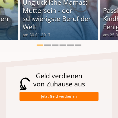
Unglückliche Mamas:
Muttersein - der
Pass
len
schwierigste Beruf der
Kindh
Welt
Fehlg
am 30.01.2017
am 25.
Geld verdienen
von Zuhause aus
Jetzt
Geld
verdienen