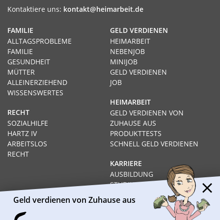
Kontaktiere uns:
kontakt@heimarbeit.de
FAMILIE
GELD VERDIENEN
ALLTAGSPROBLEME
HEIMARBEIT
FAMILIE
NEBENJOB
GESUNDHEIT
MINIJOB
MÜTTER
GELD VERDIENEN
ALLEINERZIEHEND
JOB
WISSENSWERTES
HEIMARBEIT
RECHT
GELD VERDIENEN VON
SOZIALHILFE
ZUHAUSE AUS
HARTZ IV
PRODUKTTESTS
ARBEITSLOS
SCHNELL GELD VERDIENEN
RECHT
KARRIERE
AUSBILDUNG
STUDIUM
FERNSTUDIUM
Geld verdienen von Zuhause aus
GEHÄLTER