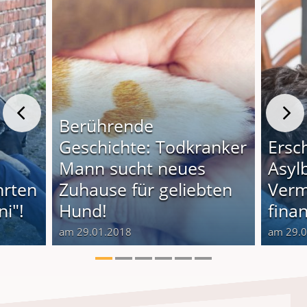
Berührende
Geschichte: Todkranker
Ersc
Mann sucht neues
Asyl
hrten
Zuhause für geliebten
Verm
i"!
Hund!
finan
am 29.01.2018
am 29.