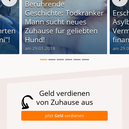
Berührende
Geschichte: Todkranker
Ersc
Mann sucht neues
Asyl
hrten
Zuhause für geliebten
Verm
i"!
Hund!
finan
am 29.01.2018
am 29.
Geld verdienen
von Zuhause aus
Jetzt
Geld
verdienen