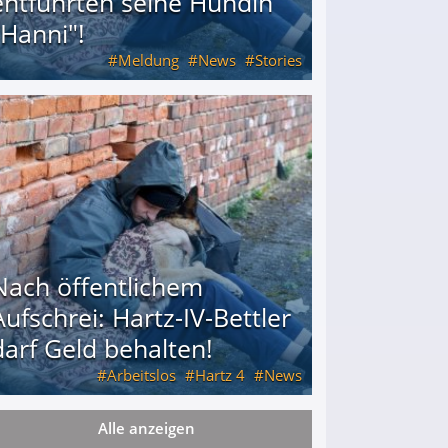
entführten seine Hündin
"Hanni"!
Meldung
News
Stories
ührten seine Hündin "Hanni"!
Nach öffentlichem
Aufschrei: Hartz-IV-Bettler
darf Geld behalten!
Arbeitslos
Hartz 4
News
Alle anzeigen
arf Geld behalten!