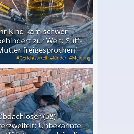
Ihr Kind kam schwer
behindert zur Welt: Suff-
Mutter freigesprochen!
Gerichtsurteil
Kinder
Meldung
Mutter freigesprochen!
Obdachloser (58)
verzweifelt: Unbekannte