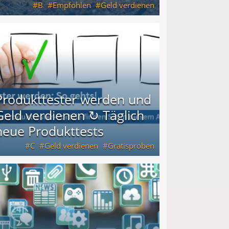
B
Empfohlen
Geld verdienen
keiten
Produkttester werden und
Geld verdienen ↻ Täglich
neue Produkttests
C
Geld verdienen
Gratisproben
glich neue Produkttests