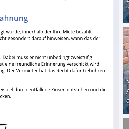
mahnung
egt wurde, innerhalb der Ihre Miete bezahlt
Obdachloser (58) verzweifelt: Unbekannte entf
cht gesondert darauf hinweisen, wann das der
n. Dabei muss er nicht unbedingt zweistufig
st eine freundliche Erinnerung verschickt wird
g. Der Vermieter hat das Recht dafür Gebühren
Beispiel durch entfallene Zinsen entstehen und die
cken.
Nach öffentlichem Aufschrei: Hartz-IV-Bettler d