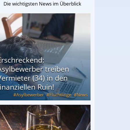
Die wichtigsten News im Überblick
Erschreckend:
Asylbewerber treiben
Vermieter (34) in den
finanziellen Ruin!
Asylbewerber
Flüchtlinge
News
34) in den finanziellen Ruin!