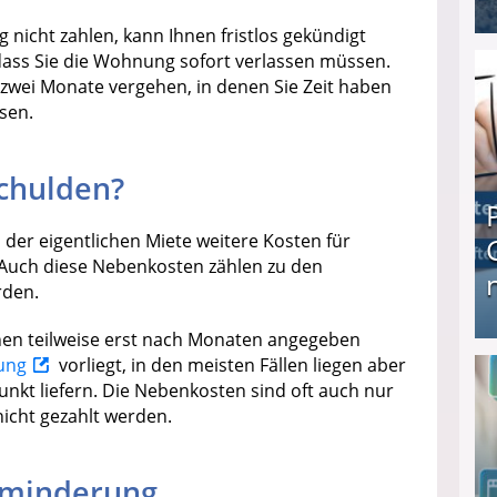
nicht zahlen, kann Ihnen fristlos gekündigt
I❶I Schnell Geld verdienen: 20 seriöse Möglich
dass Sie die Wohnung sofort verlassen müssen.
wei Monate vergehen, in denen Sie Zeit haben
sen.
schulden?
der eigentlichen Miete weitere Kosten für
Auch diese Nebenkosten zählen zu den
rden.
nen teilweise erst nach Monaten angegeben
Produkttester werden und Geld verdienen ↻ Tä
ung
vorliegt, in den meisten Fällen liegen aber
unkt liefern. Die Nebenkosten sind oft auch nur
icht gezahlt werden.
tminderung