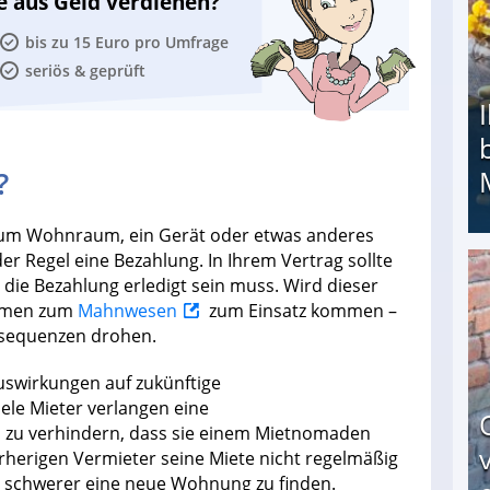
e aus Geld verdienen?
bis zu 15 Euro pro Umfrage
seriös & geprüft
?
, um Wohnraum, ein Gerät oder etwas anderes
der Regel eine Bezahlung. In Ihrem Vertrag sollte
m die Bezahlung erledigt sein muss. Wird dieser
Ihr Kind kam schwer behindert zur Welt: Suff-
ahmen zum
Mahnwesen
zum Einsatz kommen –
sequenzen drohen.
uswirkungen auf zukünftige
le Mieter verlangen eine
m zu verhindern, dass sie einem Mietnomaden
rherigen Vermieter seine Miete nicht regelmäßig
n schwerer eine neue Wohnung zu finden.