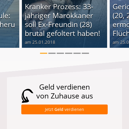
Kranker Prozess: 33-
Geri
le:
jähriger Marokkaner
(20, 
cheru
soll Ex-Freundin (28)
ermo
brutal gefoltert haben!
Flüch
am 25.01.2018
am 25.
Geld verdienen
von Zuhause aus
Jetzt
Geld
verdienen