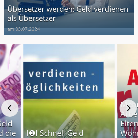
Übersetzer werden: Geld verdienen
als Übersetzer
am 03.07.2024
Mehr
Arbe
Geld
Elter
d die
I❶I Schnell Geld
Wohn