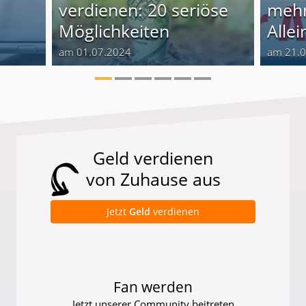
verdienen: 20 seriöse
mehr
Möglichkeiten
Alle
am 01.07.2024
am 21.
Geld verdienen
von Zuhause aus
Jetzt
Geld
verdienen
Fan werden
Jetzt unserer Community beitreten