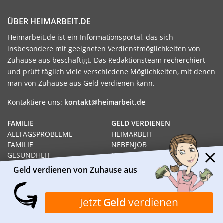
ÜBER HEIMARBEIT.DE
Heimarbeit.de ist ein Informationsportal, das sich
insbesondere mit geeigneten Verdienstmöglichkeiten von
Zuhause aus beschäftigt. Das Redaktionsteam recherchiert
und prüft täglich viele verschiedene Möglichkeiten, mit denen
man von Zuhause aus Geld verdienen kann.
Kontaktiere uns:
kontakt@heimarbeit.de
FAMILIE
GELD VERDIENEN
ALLTAGSPROBLEME
HEIMARBEIT
FAMILIE
NEBENJOB
GESUNDHEIT
MINIJOB
MÜTTER
GELD VERDIENEN
Geld verdienen von Zuhause aus
ALLEINERZIEHEND
JOB
WISSENSWERTES
HEIMARBEIT
Jetzt
Geld
verdienen
RECHT
GELD VERDIENEN VON
SOZIALHILFE
ZUHAUSE AUS