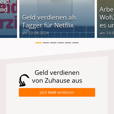
eld,
und
Arbe
Geld verdienen als
Wof
Tagger für Netflix
es un
am 22.08.2024
am 14.
Geld verdienen
von Zuhause aus
Jetzt
Geld
verdienen