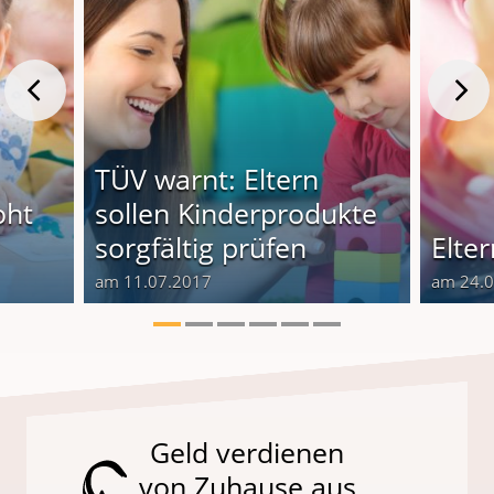
TÜV warnt: Eltern
oht
sollen Kinderprodukte
sorgfältig prüfen
Elte
am 11.07.2017
am 24.
Geld verdienen
von Zuhause aus