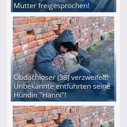
Mutter freigesprochen!
 Suff-Mutter freigesprochen!
Obdachloser (58) verzweifelt:
Unbekannte entführten seine
Hündin "Hanni"!
te entführten seine Hündin "Hanni"!