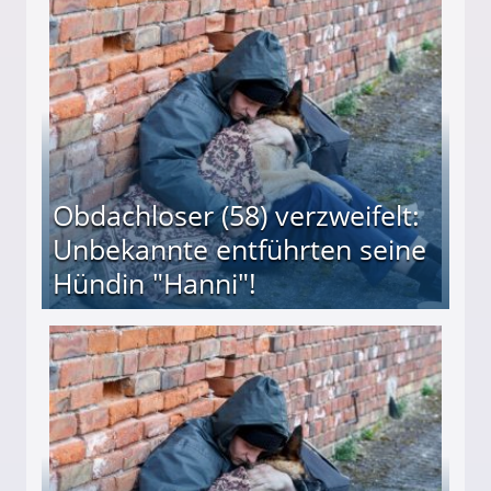
 Suff-Mutter freigesprochen!
Obdachloser (58) verzweifelt:
Unbekannte entführten seine
Hündin "Hanni"!
te entführten seine Hündin "Hanni"!