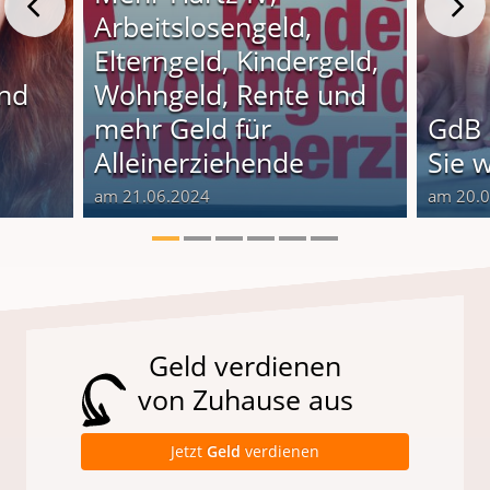
Arbeitslosengeld,
Elterngeld, Kindergeld,
und
Wohngeld, Rente und
o
mehr Geld für
GdB 
Alleinerziehende
Sie 
am 21.06.2024
am 20.
Geld verdienen
von Zuhause aus
Jetzt
Geld
verdienen