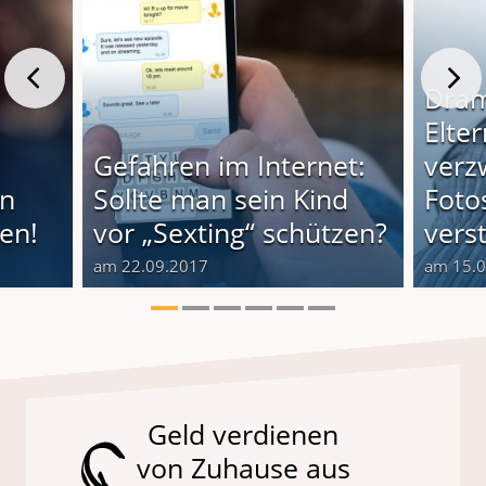
Dram
Elter
Gefahren im Internet:
verz
rn
Sollte man sein Kind
Foto
den!
vor „Sexting“ schützen?
vers
am 22.09.2017
am 15.
Geld verdienen
von Zuhause aus