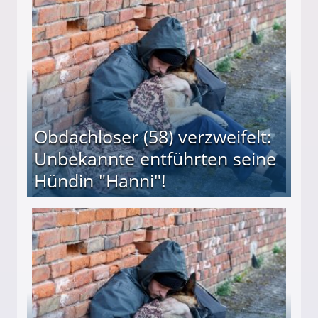
 Suff-Mutter freigesprochen!
Obdachloser (58) verzweifelt:
Unbekannte entführten seine
Hündin "Hanni"!
te entführten seine Hündin "Hanni"!