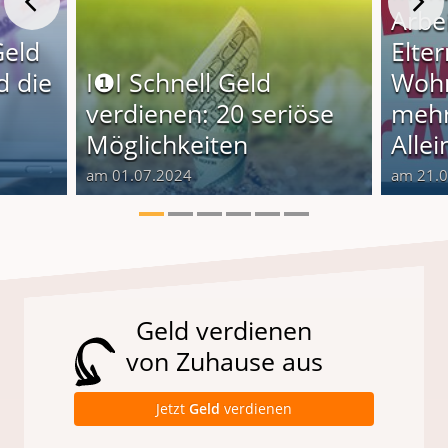
Arbe
Geld
Elter
d die
I❶I Schnell Geld
Wohn
verdienen: 20 seriöse
mehr
Möglichkeiten
Alle
am 01.07.2024
am 21.
Geld verdienen
von Zuhause aus
Jetzt
Geld
verdienen