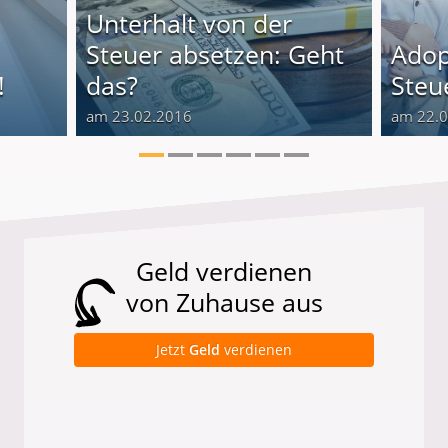
Unterhalt von der
Steuer absetzen: Geht
Adop
!
das?
Steu
am 23.02.2016
am 22.
Geld verdienen
von Zuhause aus
Jetzt
Geld
verdienen