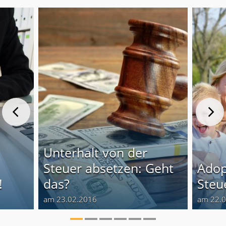
Unterhalt von der
Steuer absetzen: Geht
Adop
!
das?
Steu
am 23.02.2016
am 22.