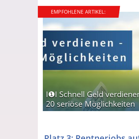
EMPFOHLENE ARTIKEL:
I❶I Schnell Geld verdiene
20 seriöse Möglichkeiten
Platz 3: Rentnerjobs a