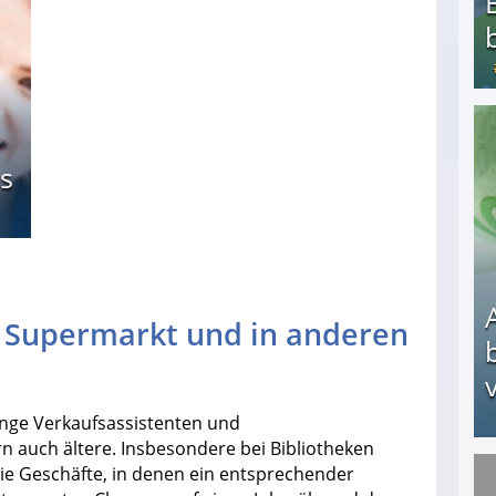
Bezahlte Umfragen - Die besten Anbieter
s
m Supermarkt und in anderen
v
unge Verkaufsassistenten und
n auch ältere. Insbesondere bei Bibliotheken
ie Geschäfte, in denen ein entsprechender
Arbeitslosengeld: Wofür bekommt man es und w