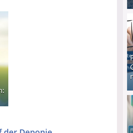
I❶I Schnell Geld verdienen: 20 seriöse Möglich
n:
Produkttester werden und Geld verdienen ↻ Tä
uf der Deponie