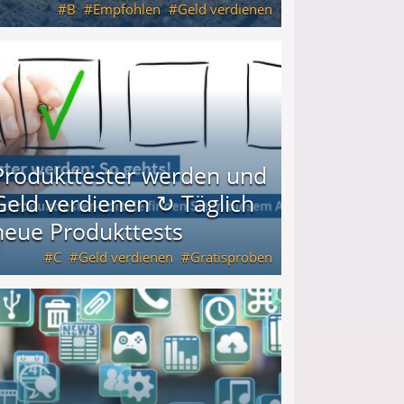
B
Empfohlen
Geld verdienen
keiten
Produkttester werden und
Geld verdienen ↻ Täglich
neue Produkttests
C
Geld verdienen
Gratisproben
glich neue Produkttests