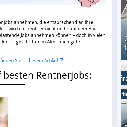
enjobs annehmen, die entsprechend an ihre
rlich wird ein Rentner nicht mehr auf dem Bau
belastende Jobs annehmen können – doch in vielen
im fortgeschrittenen Alter noch gute
inden Sie in diesem Artikel
f besten Rentnerjobs:
Geld verdienen als Tagger für Netflix