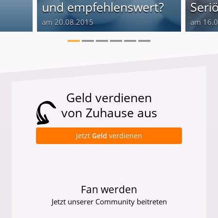
und empfehlenswert?
Seriö
am 20.08.2015
am 16.
Geld verdienen
von Zuhause aus
Jetzt
Geld
verdienen
Fan werden
Jetzt unserer Community beitreten