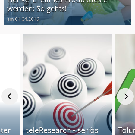
werden: So gehts!
am 01.04.2016
ter
teleResearch - seriös
Tolu