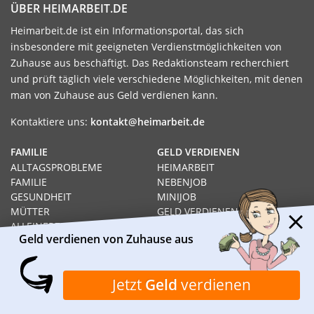
ÜBER HEIMARBEIT.DE
Heimarbeit.de ist ein Informationsportal, das sich
insbesondere mit geeigneten Verdienstmöglichkeiten von
Zuhause aus beschäftigt. Das Redaktionsteam recherchiert
und prüft täglich viele verschiedene Möglichkeiten, mit denen
man von Zuhause aus Geld verdienen kann.
Kontaktiere uns:
kontakt@heimarbeit.de
FAMILIE
GELD VERDIENEN
ALLTAGSPROBLEME
HEIMARBEIT
FAMILIE
NEBENJOB
GESUNDHEIT
MINIJOB
MÜTTER
GELD VERDIENEN
ALLEINERZIEHEND
JOB
Geld verdienen von Zuhause aus
WISSENSWERTES
HEIMARBEIT
RECHT
GELD VERDIENEN VON
Jetzt
Geld
verdienen
SOZIALHILFE
ZUHAUSE AUS
HARTZ IV
PRODUKTTESTS
ARBEITSLOS
SCHNELL GELD VERDIENEN