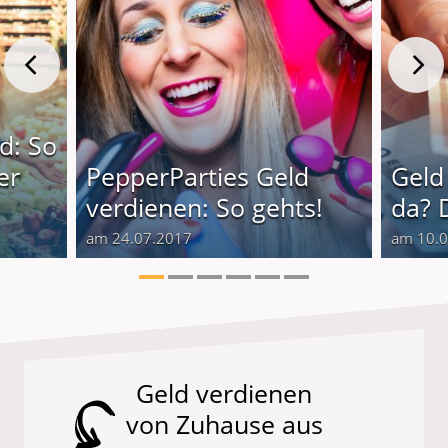
d: So
er
PepperParties Geld
Geld
verdienen: So gehts!
da? 
am 24.07.2017
am 10.
Geld verdienen
von Zuhause aus