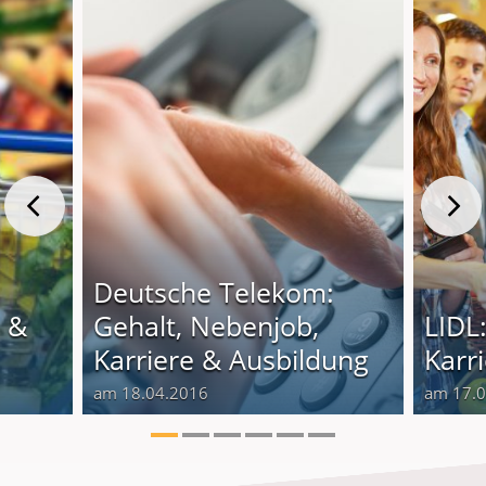
Deutsche Telekom:
e &
Gehalt, Nebenjob,
LIDL
Karriere & Ausbildung
Karr
am 18.04.2016
am 17.