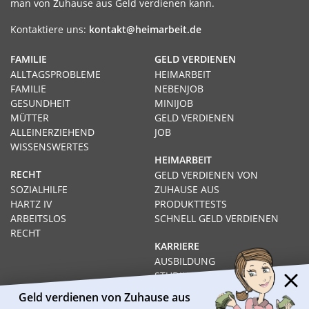
man von Zuhause aus Geld verdienen kann.
Kontaktiere uns:
kontakt@heimarbeit.de
FAMILIE
GELD VERDIENEN
ALLTAGSPROBLEME
HEIMARBEIT
FAMILIE
NEBENJOB
GESUNDHEIT
MINIJOB
MÜTTER
GELD VERDIENEN
ALLEINERZIEHEND
JOB
WISSENSWERTES
HEIMARBEIT
RECHT
GELD VERDIENEN VON
SOZIALHILFE
ZUHAUSE AUS
HARTZ IV
PRODUKTTESTS
ARBEITSLOS
SCHNELL GELD VERDIENEN
RECHT
KARRIERE
AUSBILDUNG
STUDIUM
FERNSTUDIUM
Geld verdienen von Zuhause aus
GEHÄLTER