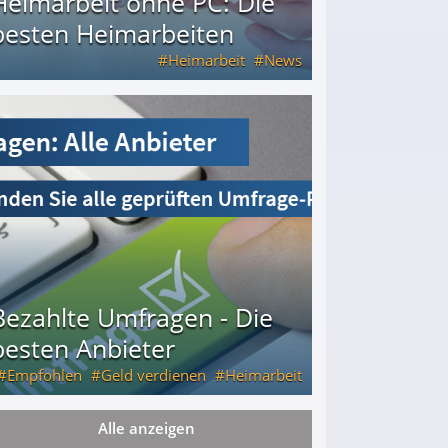
Heimarbeit ohne PC: Die
besten Heimarbeiten
Heimarbeit
News
Bezahlte Umfragen - Die
besten Anbieter
Empfohlen
Geld verdienen
Heimarbeit
Alle anzeigen