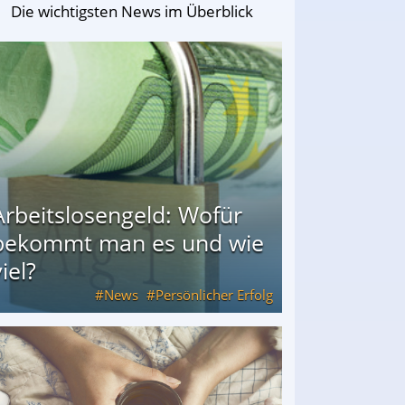
Die wichtigsten News im Überblick
Arbeitslosengeld: Wofür
bekommt man es und wie
iel?
News
Persönlicher Erfolg
ie viel?