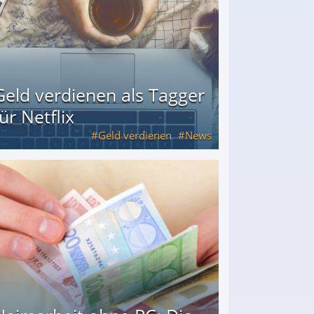
Geld verdienen als Tagger
für Netflix
Geld verdienen
News