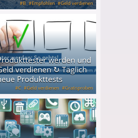
B
Empfohlen
Geld verdienen
keiten
Produkttester werden und
Geld verdienen ↻ Täglich
neue Produkttests
C
Geld verdienen
Gratisproben
glich neue Produkttests