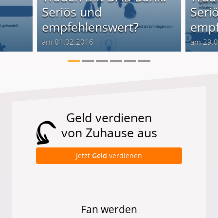
Seriös und
Seri
empfehlenswert?
empf
am 01.02.2016
am 29.
Geld verdienen
von Zuhause aus
Jetzt
Geld
verdienen
Fan werden