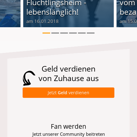
Flüchtlingsheim -
vom 
lebenslänglich!
beza
am 16.01.2018
am 15.
Geld verdienen
von Zuhause aus
Jetzt
Geld
verdienen
Fan werden
Jetzt unserer Community beitreten