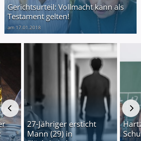
Gerichtsurteil: Vollmacht kann als
Testament gelten!
am 17.01.2018
er
27-Jähriger ersticht
Hartz
:
Mann (29) in
Schu